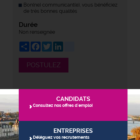
Bon(ne) communicant(e), vous bénéficiez
de très bonnes qualités
Durée
Non renseignée
Share
Facebook
Twitter
LinkedIn
viadeo
POSTULEZ
CANDIDATS
Consultez nos offres d'emploi
ENTREPRISES
Déléguez vos recrutements