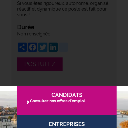
Si vous êtes rigoureux, autonome, organisé,
réactif et dynamique ce poste est fait pour
vous !
Durée
Non renseignée
Share
Facebook
Twitter
LinkedIn
viadeo
POSTULEZ
CANDIDATS
Consultez nos offres d'emploi
ENTREPRISES