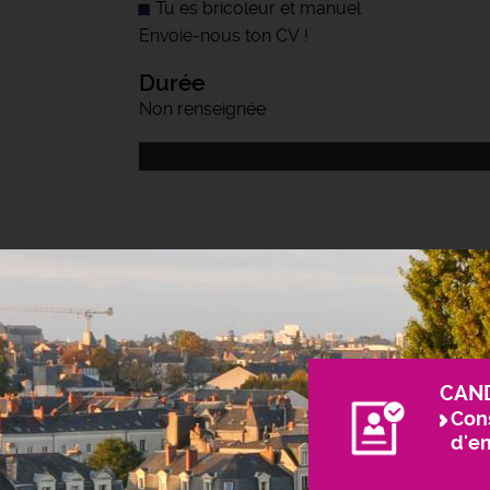
Tu es bricoleur et manuel
Envoie-nous ton CV !
Durée
Non renseignée
CAN
Cons
d'e