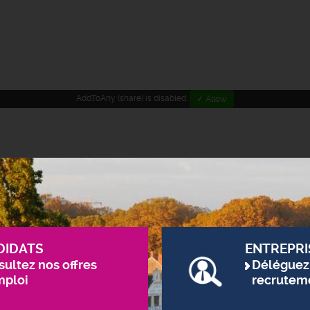
AddToAny (share) is disabled.
✓ Allow
DIDATS
ENTREPRI
ultez nos offres
Déléguez
mploi
recrutem