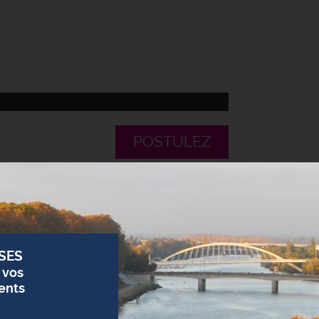
POSTULEZ
SES
 vos
ents