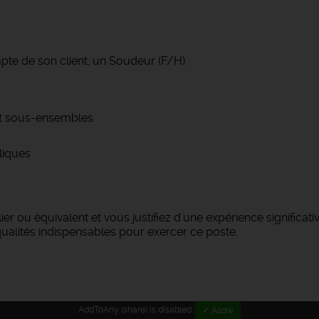
pte de son client, un Soudeur (F/H).
et sous-ensembles
liques
lier ou équivalent et vous justifiez d'une expérience signifi
ualités indispensables pour exercer ce poste.
AddToAny (share) is disabled.
✓ Allow