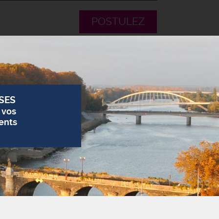
POSTULEZ
SES
 vos
ents