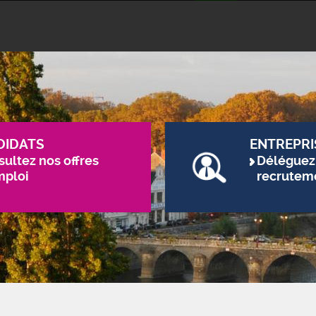
DIDATS
ENTREPRI
ultez nos offres
Déléguez
mploi
recrutem