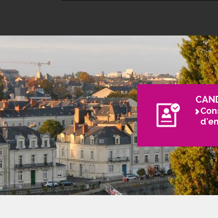
CAN
Cons
d'e