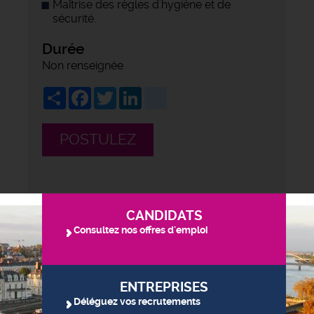
Maîtrise des règles d'hygiène et de
sécurité.
Durée
Non renseignée
Share
Facebook
Twitter
LinkedIn
viadeo
POSTULEZ
CANDIDATS
Consultez nos offres d'emploi
ENTREPRISES
Déléguez vos recrutements