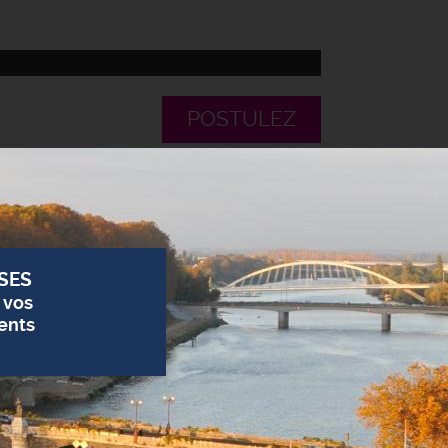
POSTULEZ
SES
 vos
ents