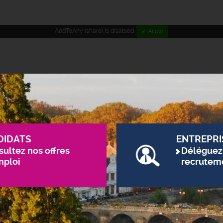
AddToAny (share) is disabled.
✓ Allow
DIDATS
ENTREPRI
ultez nos offres
Déléguez
mploi
recrutem