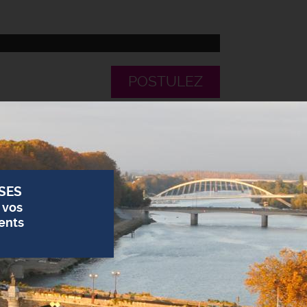
POSTULEZ
SES
 vos
ents