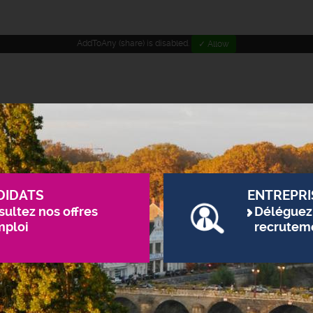
AddToAny (share) is disabled.
✓ Allow
DIDATS
ENTREPRI
ultez nos offres
Déléguez
mploi
recrutem