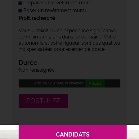
Préparer un revêtement mural
Poser un revêtement mural
Profil recherché
Vous justifiez d'une expérience significative
de minimum 2 ans dans ce domaine. Votre
autonomie et votre rigueur sont des qualités
indispensables pour exercer ce poste.
Durée
Non renseignée
AddToAny (share) is disabled.
✓ Allow
POSTULEZ
CANDIDATS