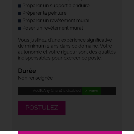
Préparer un support à enduire
Préparer la peinture
Préparer un revêtement mural
Poser un revêtement mural
Vous justifiez d'une expérience significative
de minimum 2 ans dans ce domaine. Votre
autonomie et votre rigueur sont des qualités
indispensables pour exercer ce poste.
Durée
Non renseignée
AddToAny (share) is disabled.
✓ Allow
POSTULEZ