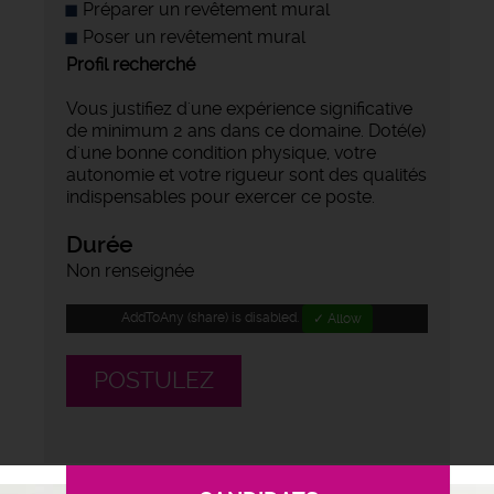
Préparer un revêtement mural
Poser un revêtement mural
Profil recherché
Vous justifiez d'une expérience significative
de minimum 2 ans dans ce domaine. Doté(e)
d'une bonne condition physique, votre
autonomie et votre rigueur sont des qualités
indispensables pour exercer ce poste.
Durée
Non renseignée
AddToAny (share) is disabled.
✓ Allow
POSTULEZ