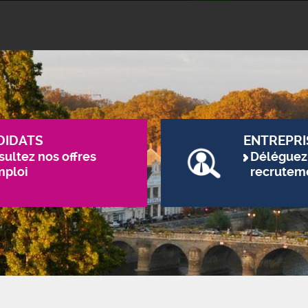
DIDATS
ENTREPRI
ultez nos offres
Déléguez
mploi
recrutem