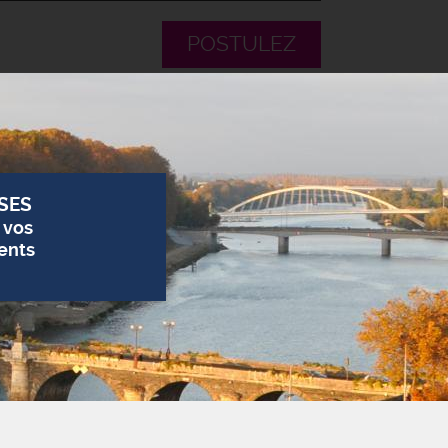
POSTULEZ
SES
 vos
ents