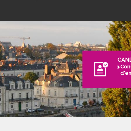
CAN
Cons
d'e