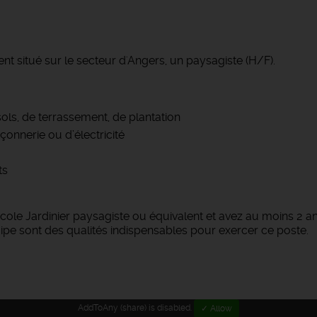
nt situé sur le secteur d'Angers, un paysagiste (H/F).
ols, de terrassement, de plantation
onnerie ou d’électricité
ts
icole Jardinier paysagiste ou équivalent et avez au moins 2 
uipe sont des qualités indispensables pour exercer ce poste.
AddToAny (share) is disabled.
✓ Allow