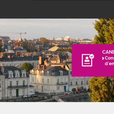
CAN
Cons
d'e