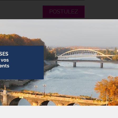
POSTULEZ
SES
 vos
ents