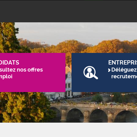
DIDATS
ENTREPRI
ultez nos offres
Déléguez
mploi
recrutem