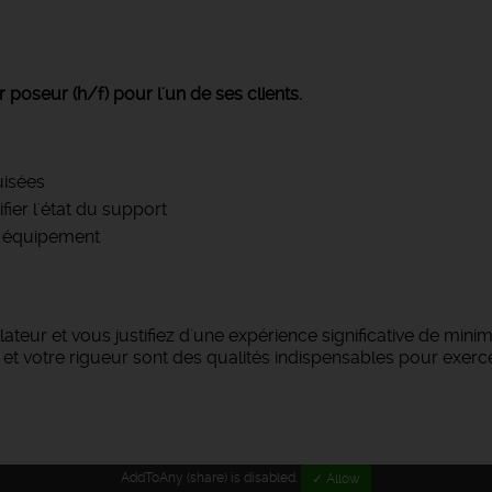
poseur (h/f) pour l'un de ses clients.
uisées
ier l'état du support
u équipement
llateur et vous justifiez d'une expérience significative de mi
t votre rigueur sont des qualités indispensables pour exerce
AddToAny (share) is disabled.
✓ Allow