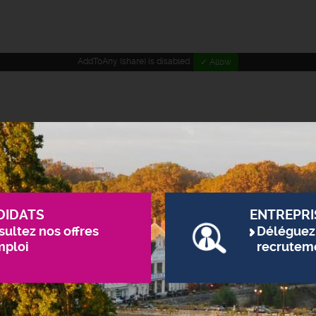
AddToAny (share) is disabled.
✓ Allow
DIDATS
ENTREPRI
ultez nos offres
Déléguez
mploi
recrutem