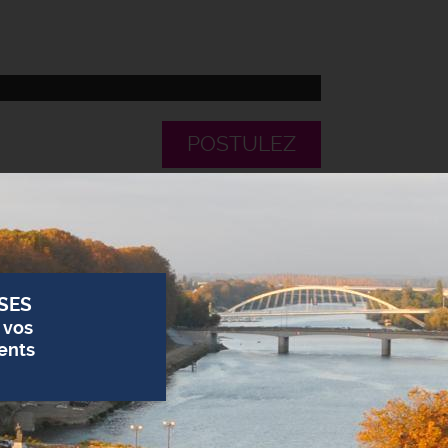
POSTULEZ
SES
 vos
ents