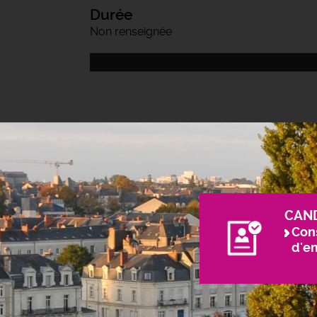
Durée
Non renseignée
CAN
Cons
d'e