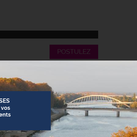
POSTULEZ
SES
 vos
ents