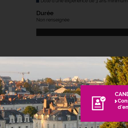
Doté d'une expérience de 3 ans minimum
Durée
Non renseignée
CAN
Cons
d'e