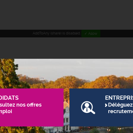
AddToAny (share) is disabled.
✓ Allow
DIDATS
ENTREPRI
ultez nos offres
Déléguez
mploi
recrutem