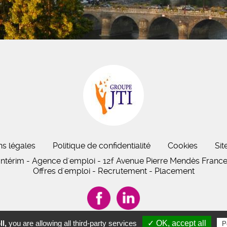
ns légales
Politique de confidentialité
Cookies
Sit
Intérim - Agence d'emploi - 12f Avenue Pierre Mendès France,
Offres d'emploi - Recrutement - Placement
l,
you are allowing all third-party services
✓ OK, accept all
P