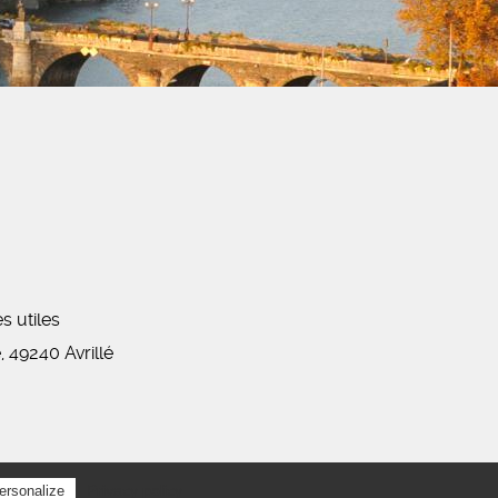
es utiles
 49240 Avrillé
Privacy policy
ersonalize