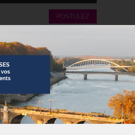
POSTULEZ
SES
 vos
ents