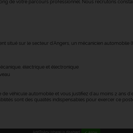
 long de votre parcours professionnel. Nous recrutons const
ent situé sur le secteur d'Angers, un mécanicien automobile (
canique, électrique et électronique
iveau
 de véhicule automobile et vous justifiez d'au moins 2 ans d
bilités sont des qualités indispensables pour exercer ce post
AddToAny (share) is disabled.
✓ Allow