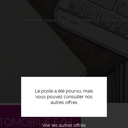
Qui sommes-nous ?
Nos métiers
Entreprise
Le poste a été pourvu, mais
vous pouvez consulter nos
autres offres
TOMOBILE F/H
Voir les autres offres