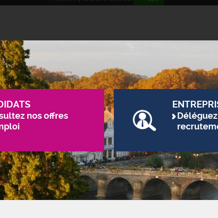
DIDATS
ENTREPRI
ultez nos offres
Déléguez
mploi
recrutem