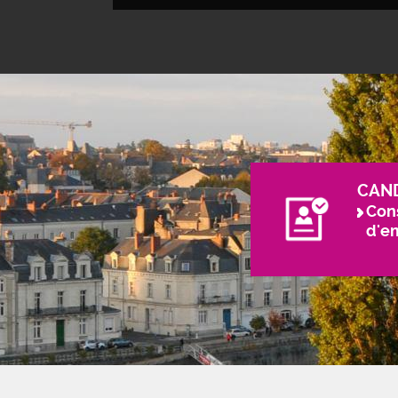
CAN
Cons
d'e