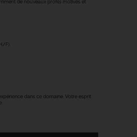
amment de nouveaux profils motivés et
H/F).
'expérience dans ce domaine. Votre esprit
e.