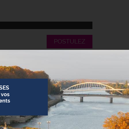
POSTULEZ
SES
 vos
ents