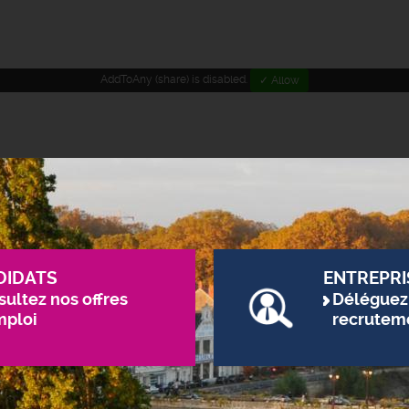
AddToAny (share) is disabled.
✓ Allow
DIDATS
ENTREPRI
ultez nos offres
Déléguez
mploi
recrutem