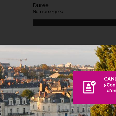
Durée
Non renseignée
CAN
Cons
d'e