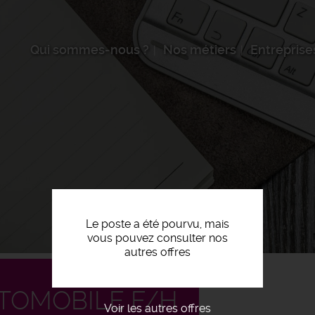
Qui sommes-nous ?
Nos métiers
Entreprise
Le poste a été pourvu, mais
vous pouvez consulter nos
autres offres
TOMOBILE F/H
Voir les autres offres