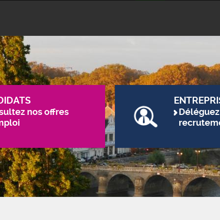
DIDATS
ENTREPRI
ultez nos offres
Déléguez
mploi
recrutem