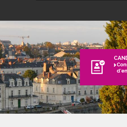
CAN
Cons
d'e