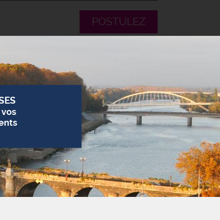
POSTULEZ
SES
 vos
ents