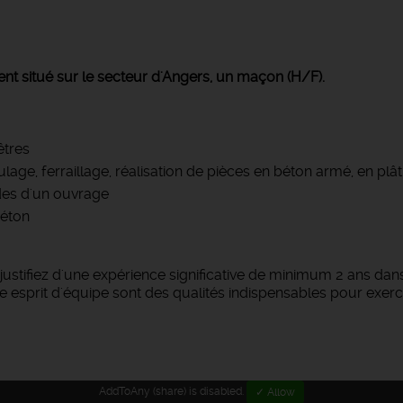
ent situé sur le secteur d'Angers, un maçon (H/F).
êtres
ge, ferraillage, réalisation de pièces en béton armé, en plât
des d'un ouvrage
béton
justifiez d'une expérience significative de minimum 2 ans da
e esprit d'équipe sont des qualités indispensables pour exerc
AddToAny (share) is disabled.
✓ Allow