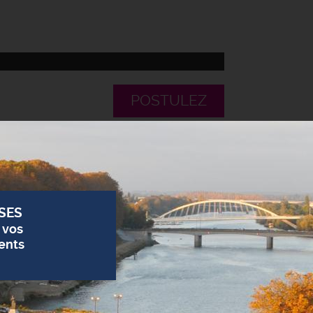
POSTULEZ
SES
 vos
ents