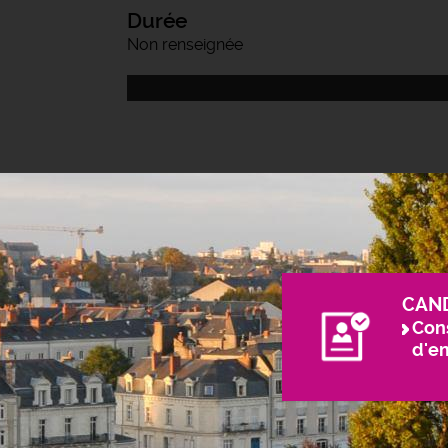
Durée
Non renseignée
CAN
Cons
d'e