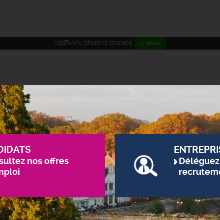
AddToAny (share) is disabled.
✓ Allow
DIDATS
ENTREPRI
ultez nos offres
Déléguez
mploi
recrutem