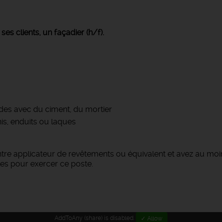
es clients, un façadier (h/f).
des avec du ciment, du mortier
s, enduits ou laques
ntre applicateur de revêtements ou équivalent et avez au moin
les pour exercer ce poste.
AddToAny (share) is disabled.
✓ Allow