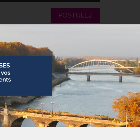
POSTULEZ
SES
 vos
ents