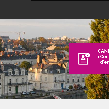
CAN
Cons
d'e