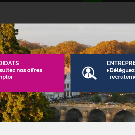
DIDATS
ENTREPRI
ultez nos offres
Déléguez
mploi
recrutem