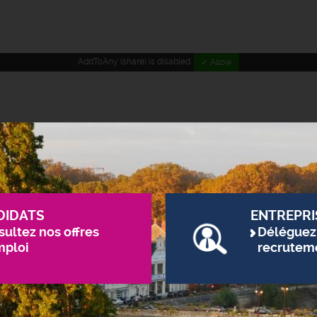
AddToAny (share) is disabled.
✓ Allow
DIDATS
ENTREPRI
ultez nos offres
Déléguez
mploi
recrutem