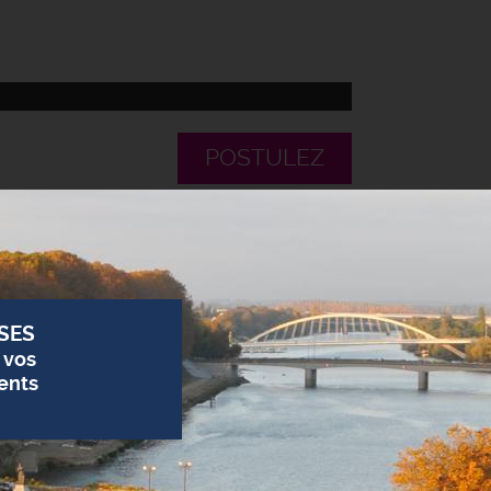
POSTULEZ
SES
 vos
ents