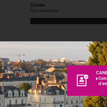
Durée
Non renseignée
CAN
Cons
d'e