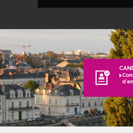
CAN
Cons
d'e