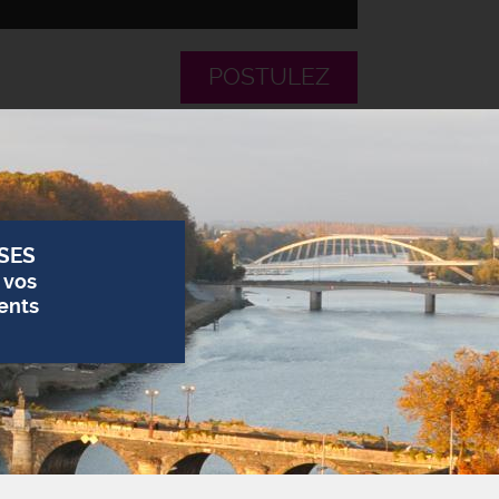
POSTULEZ
SES
 vos
ents