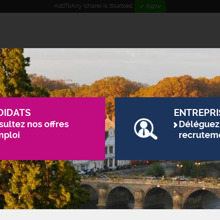
AddToAny (share) is disabled.
✓ Allow
DIDATS
ENTREPRI
ultez nos offres
Déléguez
mploi
recrutem