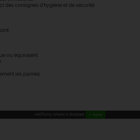
ect des consignes d’hygiène et de sécurité
ont :
que ou équivalent
e
dement les pannes
AddToAny (share) is disabled.
✓ Allow