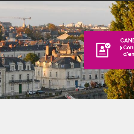
CAN
Cons
d'e