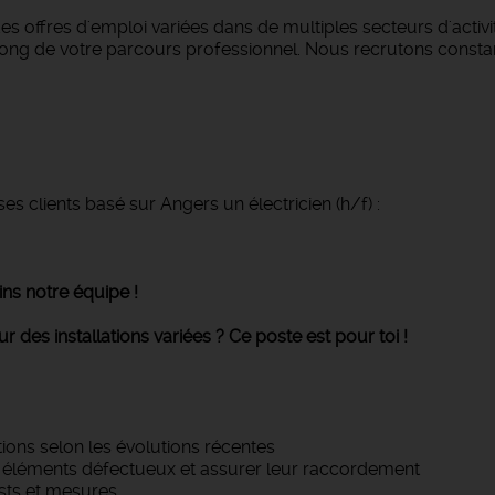
s offres d'emploi variées dans de multiples secteurs d'activi
 long de votre parcours professionnel. Nous recrutons const
s clients basé sur Angers un électricien (h/f) :
ns notre équipe !
sur des installations variées ? Ce poste est pour toi !
tions selon les évolutions récentes
es éléments défectueux et assurer leur raccordement
ests et mesures