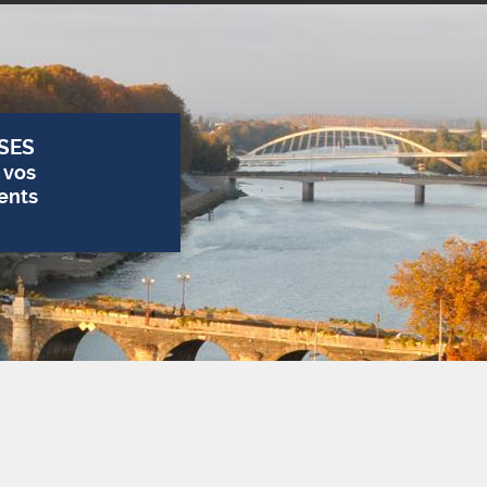
SES
 vos
ents