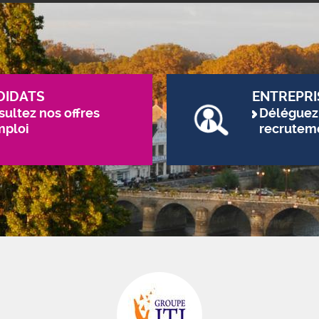
DIDATS
ENTREPRI
ultez nos offres
Déléguez
mploi
recrutem