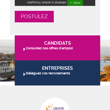
AddToAny (share) is disabled.
✓ Allow
POSTULEZ
CANDIDATS
Consultez nos offres d'emploi
ENTREPRISES
Déléguez vos recrutements