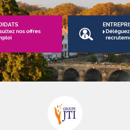
DIDATS
ENTREPRI
ultez nos offres
Déléguez
mploi
recrutem