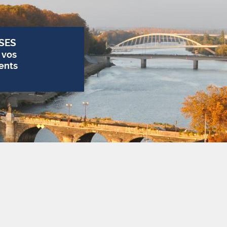
SES
 vos
ents