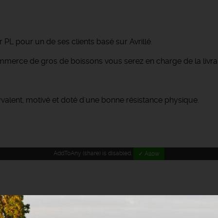
PL pour un de ses clients basé sur Avrillé.
ommerce de gros de boissons vous serez en charge de la livra
alent, motivé et doté d'une bonne résistance physique.
AddToAny (share) is disabled.
✓ Allow