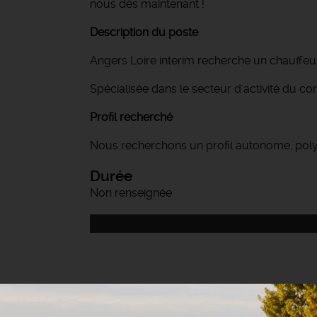
nous dès maintenant !
Description du poste
Angers Loire interim recherche un chauffeur 
Spécialisée dans le secteur d'activité du c
Profil recherché
Nous recherchons un profil autonome, polyv
Durée
Non renseignée