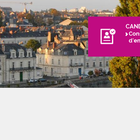
CAN
Cons
d'e