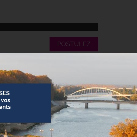
POSTULEZ
SES
 vos
ents