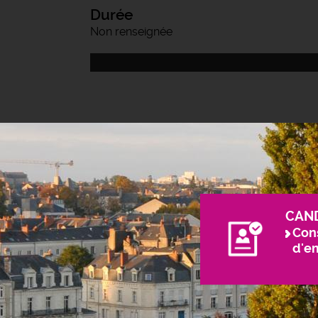
Durée
Non renseignée
CAN
Cons
d'e