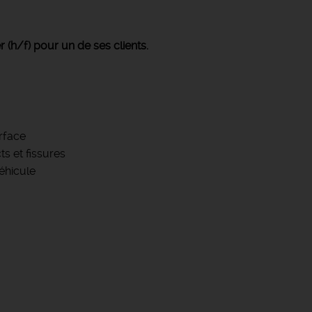
 (h/f) pour un de ses clients.
rface
s et fissures
éhicule