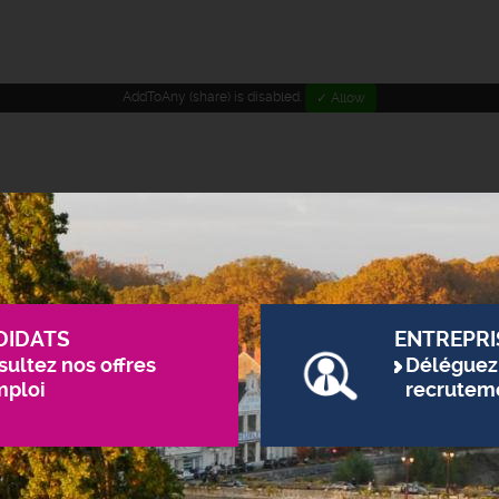
AddToAny (share) is disabled.
✓ Allow
DIDATS
ENTREPRI
ultez nos offres
Déléguez
mploi
recrutem